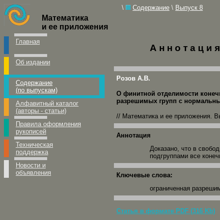
\
Содержание
\
Выпуск 8
Математика
и ее приложения
Главная
А н н о т а ц и
Об издании
Розов А.В.
Содержание
(по выпускам)
О финитной отделимости конеч
разрешимых групп с нормальн
Алфавитный каталог
(авторы - статьи)
// Математика и ее приложения. Вы
Правила оформления
рукописей
Аннотация
Техническая
Доказано, что в своб
поддержка
подгруппами все коне
Новости и
объявления
Ключевые слова:
ограниченная разрешим
Статья в формате PDF (316 Kb)