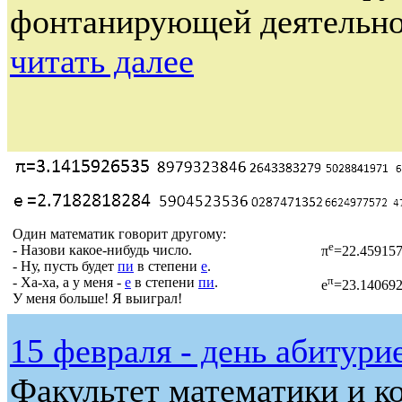
фонтанирующей деятельнос
читать далее
Один математик говорит другому:
e
- Назови какое-нибудь число.
π
=22.459157
- Ну, пусть будет
пи
в степени
е
.
π
- Ха-ха, а у меня -
е
в степени
пи
.
e
=23.140692
У меня больше! Я выиграл!
15 февраля - день абитури
Факультет математики и к