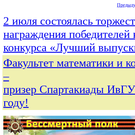
Предыд
2 июля состоялась торжес
награждения победителей 
конкурса «Лучший выпуск
Факультет математики и к
–
призер Спартакиады ИвГУ
году!